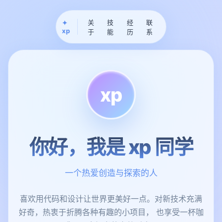
关
技
经
联
✦
xp
于
能
历
系
xp
你好，我是 xp 同学
一个热爱创造与探索的人
喜欢用代码和设计让世界更美好一点。对新技术充满
好奇，热衷于折腾各种有趣的小项目， 也享受一杯咖